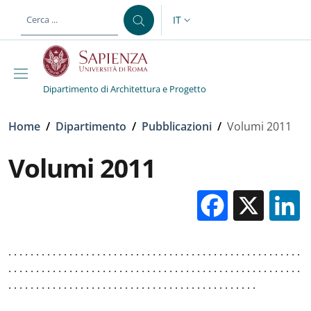
Salta al contenuto principale
Skip to footer content
IT
SELETTORE LINGUA: CURREN
Dipartimento di Architettura e Progetto
Briciole di pane
Home
/
Dipartimento
/
Pubblicazioni
/
Volumi 2011
Volumi 2011
Facebo
X
. . . . . . . . . . . . . . . . . . . . . . . . . . . . . . . . . . . . . . . . . . . . . . . . . . . . .
. . . . . . . . . . . . . . . . . . . . . . . . . . . . . . . . . . . . . . . . . . . . . . . . . . . . .
. . . . . . . . . . . . . . . . . . . . . . . . . . . . . . . . . . . . . . . . . . . . .