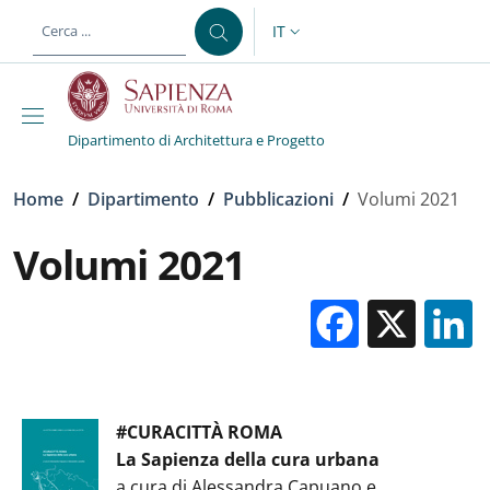
Salta al contenuto principale
Skip to footer content
IT
SELETTORE LINGUA: CURREN
Dipartimento di Architettura e Progetto
Briciole di pane
Home
/
Dipartimento
/
Pubblicazioni
/
Volumi 2021
Volumi 2021
Facebo
X
#CURACITTÀ ROMA
La Sapienza della cura urbana
a cura di Alessandra Capuano e