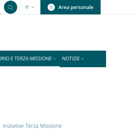
Area personale
IT
SELETTORE LINGUA: CURRENT LANGUAGE
ORIO E TERZA MISSIONE
NOTIZIE
nkedIn
ENU CEV SECOND NAVIGATION
Iniziative Terza Missione