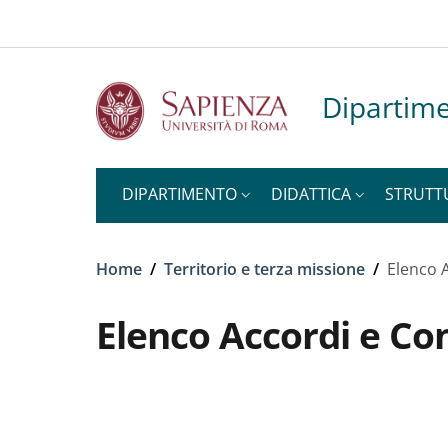
Slim to
Salta al contenuto principale
Skip to footer content
Dipartime
DIPARTIMENTO
DIDATTICA
STRUTT
Briciole di pane
Home
/
Territorio e terza missione
/
Elenco 
Elenco Accordi e Co