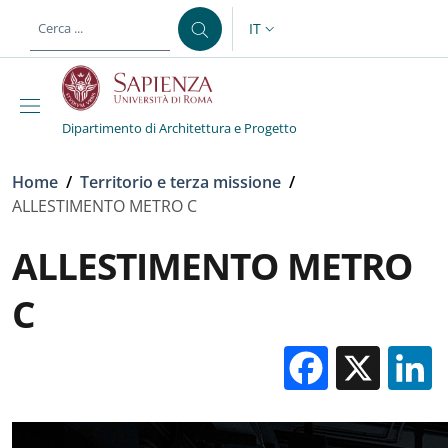
Salta al contenuto principale
Skip to footer content
IT
SELETTORE LINGUA: CURREN
Dipartimento di Architettura e Progetto
Briciole di pane
Home
/
Territorio e terza missione
/
ALLESTIMENTO METRO C
ALLESTIMENTO METRO
C
Facebo
X