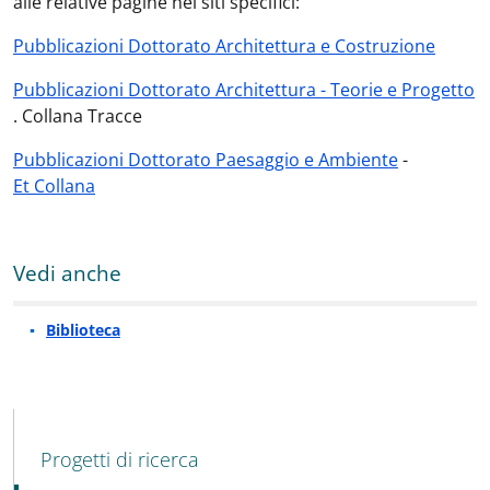
alle relative pagine nei siti specifici:
Pubblicazioni Dottorato A
rchitettura e Costruzione
Pubblicazioni Dottorato Architettura - Teorie e Progetto
. Collana Tracce
Pubblicazioni Dottorato Paesaggio e Ambiente
-
Et Collana
Vedi anche
Biblioteca
MENU CEV SECOND NAVIGATION
Progetti di ricerca