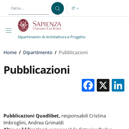
Salta al contenuto principale
Skip to footer content
IT
SELETTORE LINGUA: CURREN
Dipartimento di Architettura e Progetto
Briciole di pane
Home
/
Dipartimento
/
Pubblicazioni
Pubblicazioni
Facebo
X
Pubblicazioni Quodlibet,
responsabili
Cristina
Imbroglini, Andrea Grimaldi