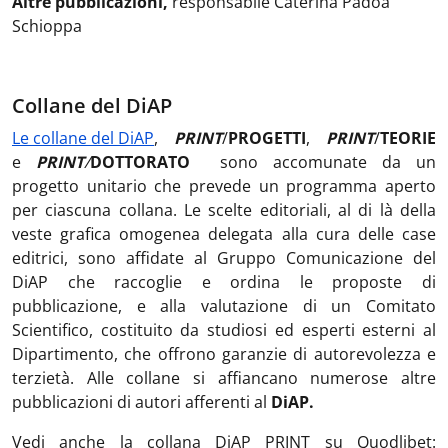
Altre pubblicazioni,
responsabile
Caterina Padoa
Schioppa
Collane del DiAP
Le collane del DiAP
,
PRINT
/
PROGETTI
,
PRINT
/
TEORIE
e
PRINT
/
DOTTORATO
sono accomunate da un
progetto unitario che prevede un programma aperto
per ciascuna collana. Le scelte editoriali, al di là della
veste grafica omogenea delegata alla cura delle case
editrici, sono affidate al Gruppo Comunicazione del
DiAP che raccoglie e ordina le proposte di
pubblicazione, e alla valutazione di un Comitato
Scientifico, costituito da studiosi ed esperti esterni al
Dipartimento, che offrono garanzie di autorevolezza e
terzietà. Alle collane si affiancano numerose altre
pubblicazioni di autori afferenti al
DiAP.
Vedi anche la collana DiAP PRINT su Quodlibet: