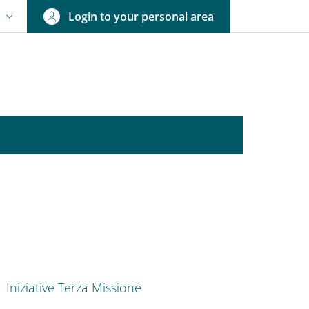
Login to your personal area
N
NGUAGE SWITCHER: CURRENT LANGUAGE
nkedIn
ENU CEV SECOND NAVIGATION
Iniziative Terza Missione