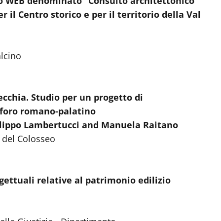
ito WEB denominato “Consulto architettonico
 il Centro storico e per il territorio della Val
lcino
ecchia. Studio per un progetto di
l foro romano-palatino
ilippo Lambertucci and Manuela Raitano
 del Colosseo
ettuali relative al patrimonio edilizio