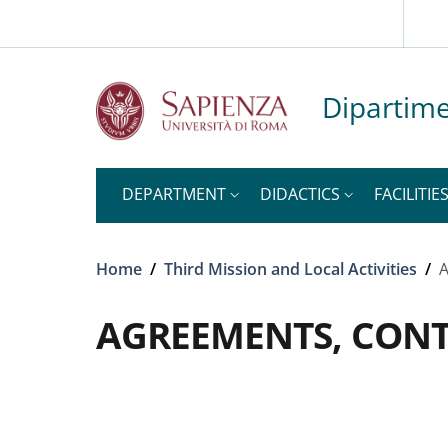
Slim to
Skip to main content
Skip to footer content
Dipartime
DEPARTMENT
DIDACTICS
FACILITIE
Breadcrumb
Home
/
Third Mission and Local Activities
/
A
AGREEMENTS, CONT