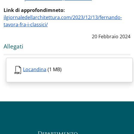
Link di approfondimneto:
ilgiornaledellarchitettura.com/2023/12/13/fernando-
tavora-fra-i-classici/
Data notizia
:
20 Febbraio 2024
Allegati
Locandina
(1 MB)