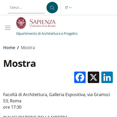
Salta al contenuto principale
Skip to footer content
IT
SELETTORE LINGUA: CURREN
Dipartimento di Architettura e Progetto
Briciole di pane
Home
/
Mostra
Mostra
Facebo
X
Facoltà di Architettura, Galleria Espositiva, via Gramsci
53, Roma
ore 17:30