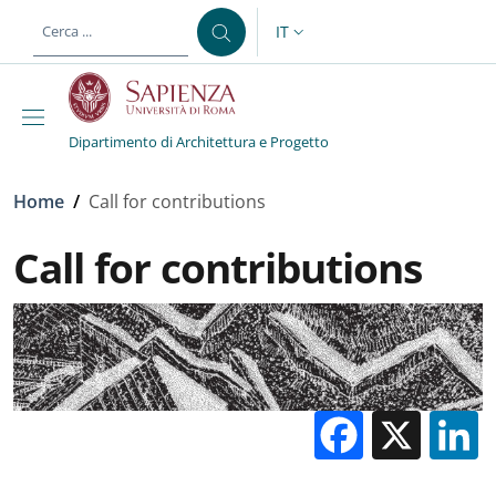
Salta al contenuto principale
Skip to footer content
IT
SELETTORE LINGUA: CURREN
Dipartimento di Architettura e Progetto
Briciole di pane
Home
/
Call for contributions
Call for contributions
Facebo
X