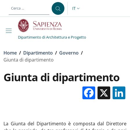
Salta al contenuto principale
Skip to footer content
IT
SELETTORE LINGUA: CURREN
Dipartimento di Architettura e Progetto
Briciole di pane
Home
/
Dipartimento
/
Governo
/
Giunta di dipartimento
Giunta di dipartimento
Facebo
X
La Giunta del Dipartimento è composta dal Direttore