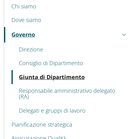
MENU CEV SECOND NAVIGATION
Chi siamo
Dove siamo
Governo
Attivo
Direzione
Consiglio di Dipartimento
Attivo
Giunta di Dipartimento
Responsabile amministrativo delegato
(RA)
Delegati e gruppi di lavoro
Pianificazione strategica
Assicurazione Qualità