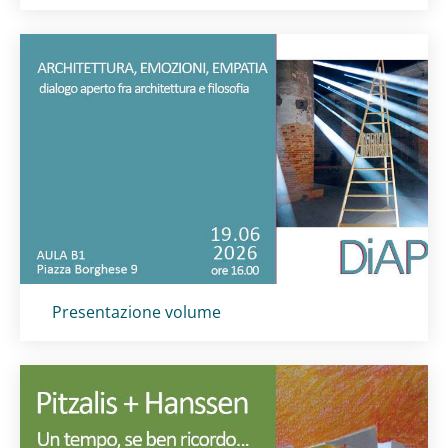
Titolo card
:
Presentazione volume