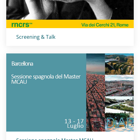
Titolo card
:
Screening & Talk