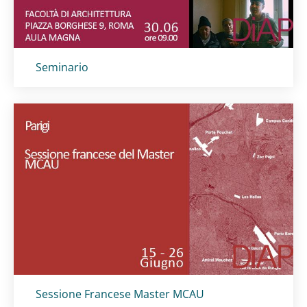
Titolo card
:
Seminario
Titolo card
:
Sessione Francese Master MCAU