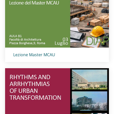
Titolo card
:
Lezione Master MCAU