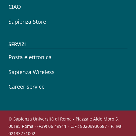
CIAO
Sapienza Store
SERVIZI
Posta elettronica
Sapienza Wireless
Career service
© Sapienza Università di Roma - Piazzale Aldo Moro 5,
00185 Roma - (+39) 06 49911 - C.F.: 80209930587 - P. Iva:
02133771002