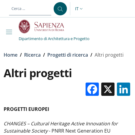
Salta al contenuto principale
Skip to footer content
IT
SELETTORE LINGUA: CURREN
Dipartimento di Architettura e Progetto
Briciole di pane
Home
/
Ricerca
/
Progetti di ricerca
/
Altri progetti
Altri progetti
Facebo
X
PROGETTI EUROPEI
CHANGES – Cultural Heritage Active Innovation for
Sustainable Society
- PNRR Next Generation EU