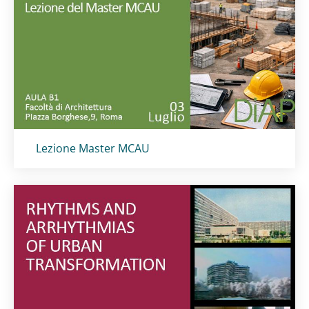
Titolo card
:
Lezione Master MCAU