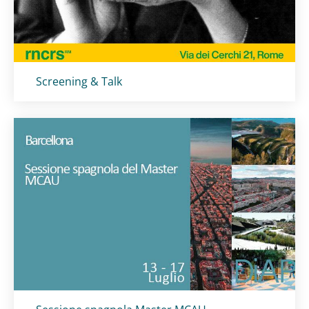
Titolo card
:
Screening & Talk