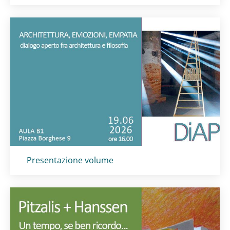
Titolo card
:
Presentazione volume