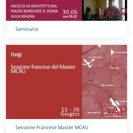
Titolo card
:
Seminario
Titolo card
:
Sessione Francese Master MCAU