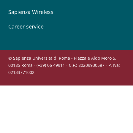
Sapienza Wireless
Career service
© Sapienza Università di Roma - Piazzale Aldo Moro 5,
00185 Roma - (+39) 06 49911 - C.F.: 80209930587 - P. Iva:
02133771002