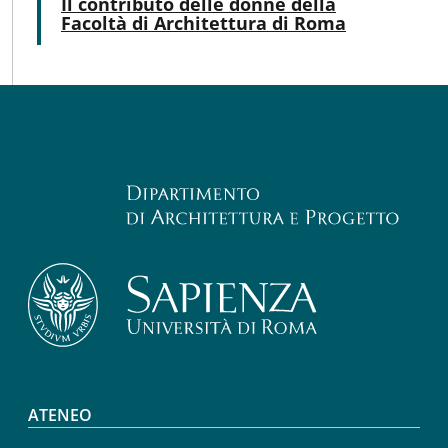
Atti
Il contributo delle donne della
Facoltà di Architettura di Roma
Footer menu
ATENEO