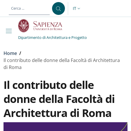
Salta al contenuto principale
Skip to footer content
IT
SELETTORE LINGUA: CURREN
Dipartimento di Architettura e Progetto
Briciole di pane
Home
/
Il contributo delle donne della Facoltà di Architettura
di Roma
Il contributo delle
donne della Facoltà di
Architettura di Roma