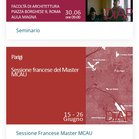
Titolo card
:
Seminario
Titolo card
:
Sessione Francese Master MCAU