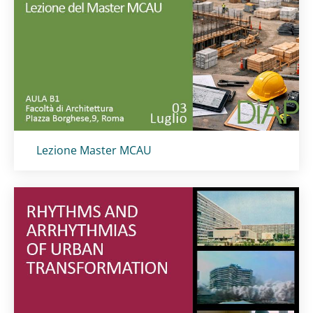
Titolo card
:
Lezione Master MCAU