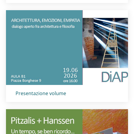
Titolo card
:
Presentazione volume