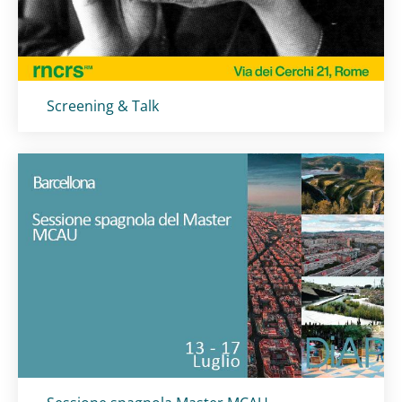
Titolo card
:
Screening & Talk