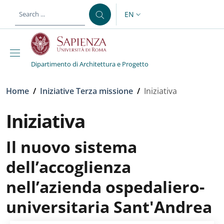
Skip to main content
Skip to footer content
EN
LANGUAGE SWITCHER: CURR
Dipartimento di Architettura e Progetto
Breadcrumb
Home
/
Iniziative Terza missione
/
Iniziativa
Iniziativa
Il nuovo sistema
dell’accoglienza
nell’azienda ospedaliero-
universitaria Sant'Andrea