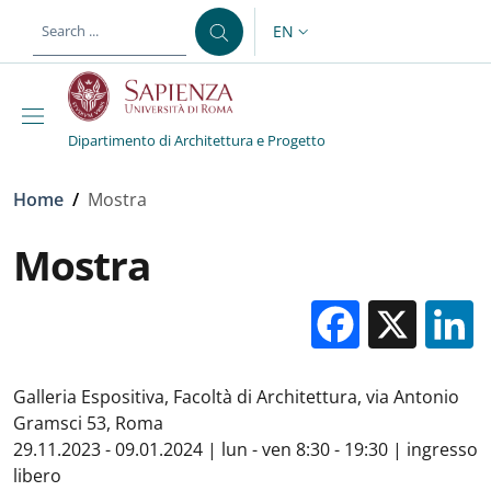
Skip to main content
Skip to footer content
EN
LANGUAGE SWITCHER: CURR
Dipartimento di Architettura e Progetto
Breadcrumb
Home
/
Mostra
Mostra
Facebo
X
Galleria Espositiva, Facoltà di Architettura, via Antonio
Gramsci 53, Roma
29.11.2023 - 09.01.2024 | lun - ven 8:30 - 19:30 | ingresso
libero