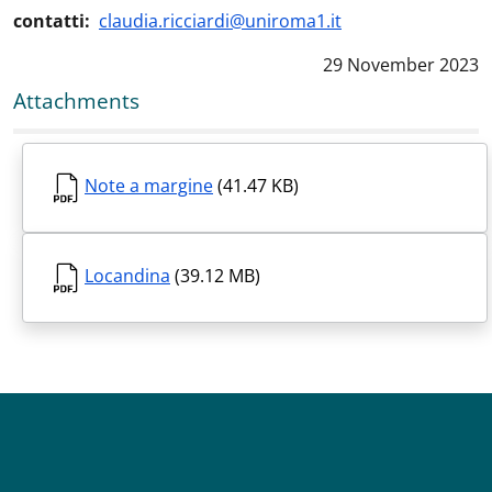
contatti:
claudia.ricciardi@uniroma1.it
Data notizia
:
29 November 2023
Attachments
Note a margine
(41.47 KB)
Locandina
(39.12 MB)