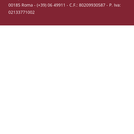
00185 Roma - (+39) 06 49911 - C.F.: 80209930587 - P. Iva:
02133771002