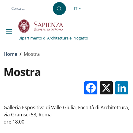
Salta al contenuto principale
Skip to footer content
IT
SELETTORE LINGUA: CURREN
Dipartimento di Architettura e Progetto
Briciole di pane
Home
/
Mostra
Mostra
Facebo
X
Galleria Espositiva di Valle Giulia, Facoltà di Architettura,
via Gramsci 53, Roma
ore 18.00