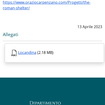
https://www.oraziocarpenzano.com/Progetti/the-
roman-shelter/
Data notizia
:
13 Aprile 2023
Allegati
Locandina
(2.18 MB)