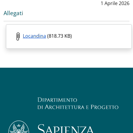
Data notizia
:
1 Aprile 2026
Allegati
Locandina
(818.73 KB)