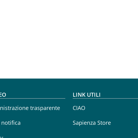
oter menu
EO
LINK UTILI
istrazione trasparente
CIAO
i notifica
Sapienza Store
cy