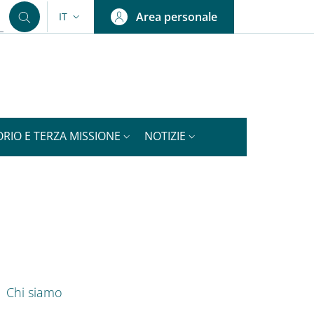
Area personale
IT
SELETTORE LINGUA: CURRENT LANGUAGE
ORIO E TERZA MISSIONE
NOTIZIE
nkedIn
ENU CEV SECOND NAVIGATION
Chi siamo