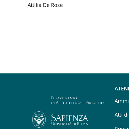
Attilia De Rose
Fo
ATEN
Ammin
Atti d
Priva