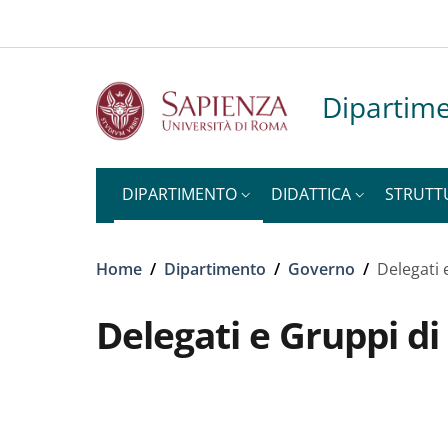
Slim to
Salta al contenuto principale
Skip to footer content
Dipartime
DIPARTIMENTO
DIDATTICA
STRUTT
Briciole di pane
Home
/
Dipartimento
/
Governo
/
Delegati 
Delegati e Gruppi di