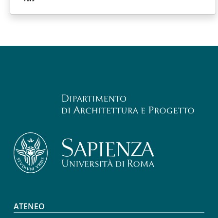
Footer menu
ATENEO