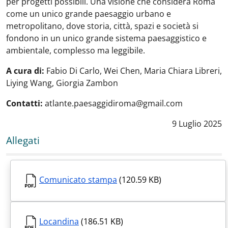
per progetti possibili. Una visione che considera Roma
come un unico grande paesaggio urbano e
metropolitano, dove storia, città, spazi e società si
fondono in un unico grande sistema paesaggistico e
ambientale, complesso ma leggibile.
A cura di:
Fabio Di Carlo, Wei Chen, Maria Chiara Libreri,
Liying Wang, Giorgia Zambon
Contatti:
atlante.paesaggidiroma@gmail.com
Data notizia
:
9 Luglio 2025
Allegati
Comunicato stampa
(120.59 KB)
Locandina
(186.51 KB)