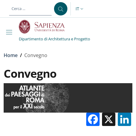
Salta al contenuto principale
Skip to footer content
IT
SELETTORE LINGUA: CURREN
Dipartimento di Architettura e Progetto
Briciole di pane
Home
/
Convegno
Convegno
Facebo
X