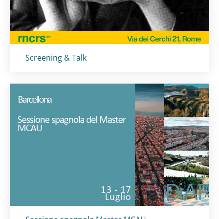
Titolo card
:
Screening & Talk