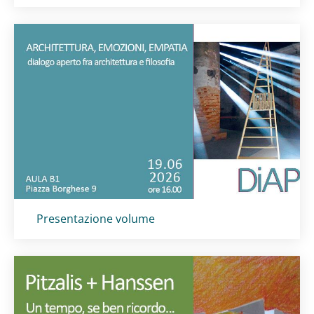
Titolo card
:
Presentazione volume