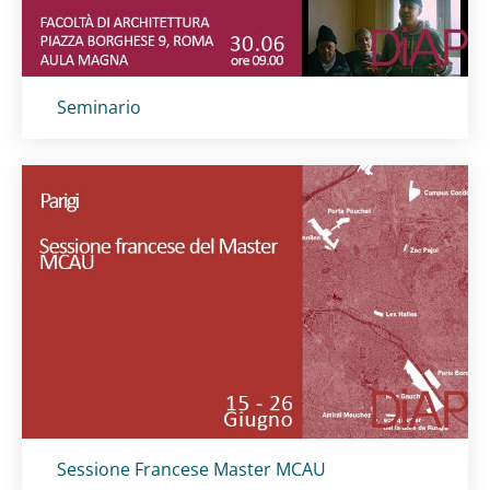
Titolo card
:
Seminario
Titolo card
:
Sessione Francese Master MCAU