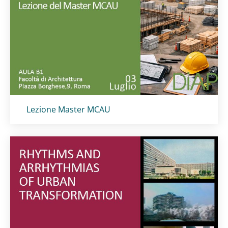
Titolo card
:
Lezione Master MCAU