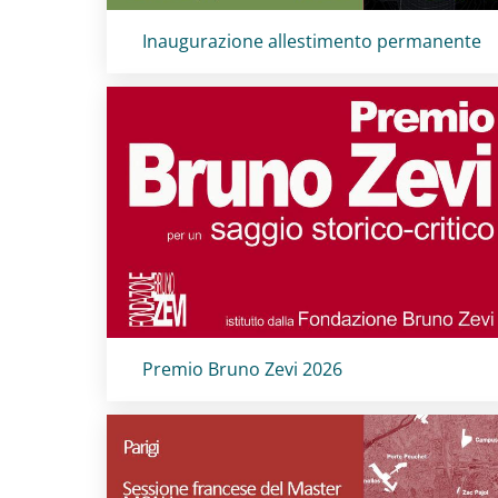
Titolo card
:
Inaugurazione allestimento permanente
Titolo card
:
Premio Bruno Zevi 2026