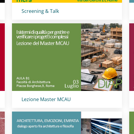
Titolo card
:
Screening & Talk
Titolo card
:
Lezione Master MCAU