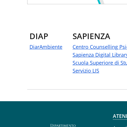
DIAP
SAPIENZA
DiarAmbiente
Centro Counselling Psi
Sapienza Digital Librar
Scuola Superiore di St
Servizio LIS
Fo
ATEN