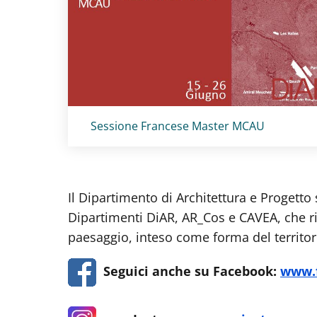
Titolo card
:
Sessione Francese Master MCAU
Il Dipartimento di Architettura e Progetto 
Dipartimenti DiAR, AR_Cos e CAVEA, che rigu
paesaggio, inteso come forma del territor
Seguici anche su Facebook:
www.f