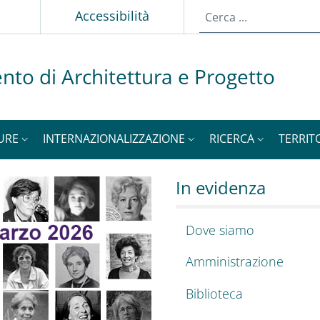
p
Accessibilità
nto di Architettura e Progetto
URE
INTERNAZIONALIZZAZIONE
RICERCA
TERRIT
hitettura e Progett
o del DiAP
In evidenza
Dove siamo
Amministrazione
Biblioteca