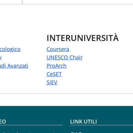
INTERUNIVERSITÀ
cologico
Coursera
y
UNESCO Chair
udi Avanzati
ProArch
CeSET
SIEV
oter menu
EO
LINK UTILI