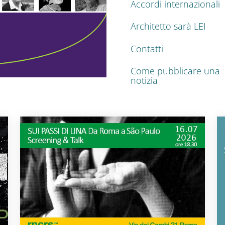
Accordi internazionali
Architetto sarà LEI
Contatti
Come pubblicare una
notizia