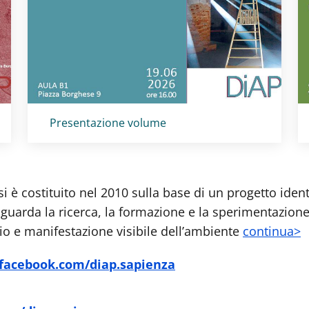
Titolo card
:
Presentazione volume
si è costituito nel 2010 sulla base di un progetto ident
arda la ricerca, la formazione e la sperimentazione pr
io e manifestazione visibile dell’ambiente
continua>
acebook.com/diap.sapienza