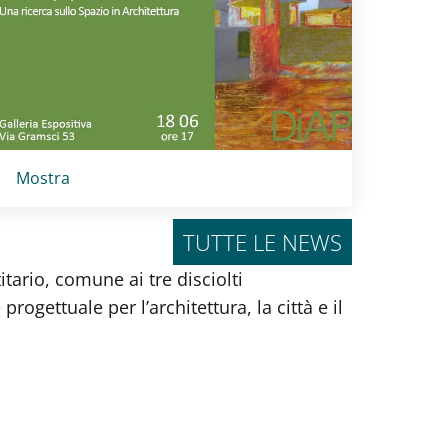
Titolo card
:
Mostra
TUTTE LE NEWS
itario, comune ai tre disciolti
ogettuale per l’architettura, la città e il