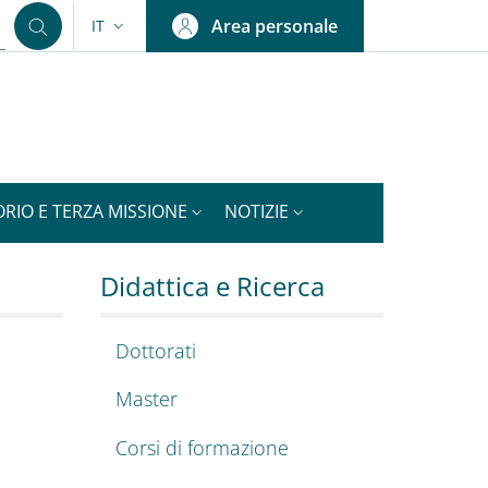
Area personale
IT
SELETTORE LINGUA: CURRENT LANGUAGE
ORIO E TERZA MISSIONE
NOTIZIE
o
Didattica e Ricerca
Dottorati
Master
Corsi di formazione