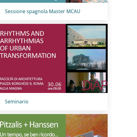
Titolo card
:
Sessione spagnola Master MCAU
Titolo card
:
Seminario