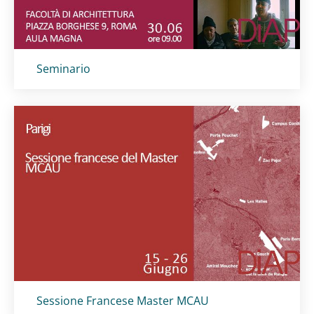
Titolo card
:
Seminario
Titolo card
:
Sessione Francese Master MCAU