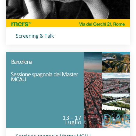
Titolo card
:
Screening & Talk