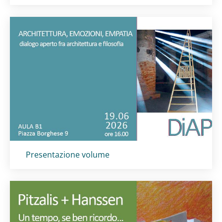
Titolo card
:
Presentazione volume