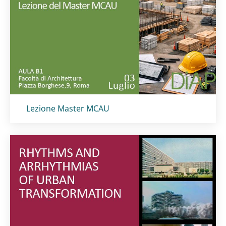
Titolo card
:
Lezione Master MCAU