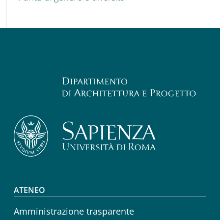
Footer menu
ATENEO
Amministrazione trasparente