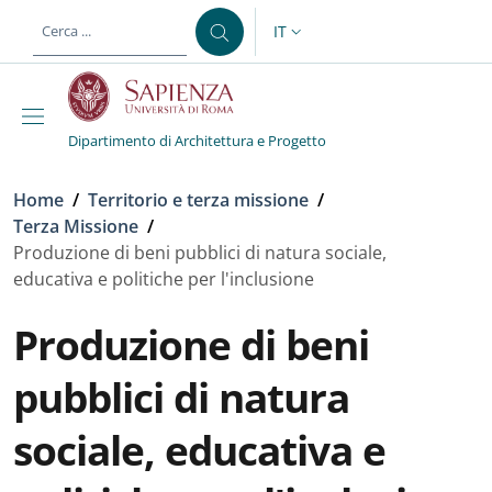
Salta al contenuto principale
Skip to footer content
IT
SELETTORE LINGUA: CURREN
Dipartimento di Architettura e Progetto
Briciole di pane
Home
/
Territorio e terza missione
/
Terza Missione
/
Produzione di beni pubblici di natura sociale,
educativa e politiche per l'inclusione
Produzione di beni
pubblici di natura
sociale, educativa e