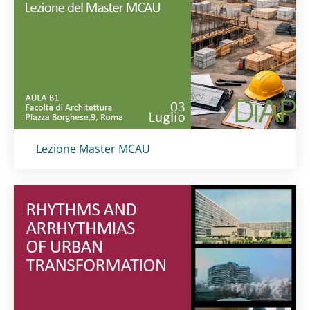
Titolo card
:
Lezione Master MCAU