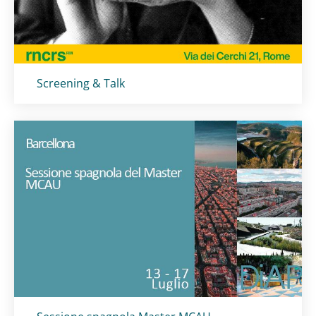
Titolo card
:
Screening & Talk