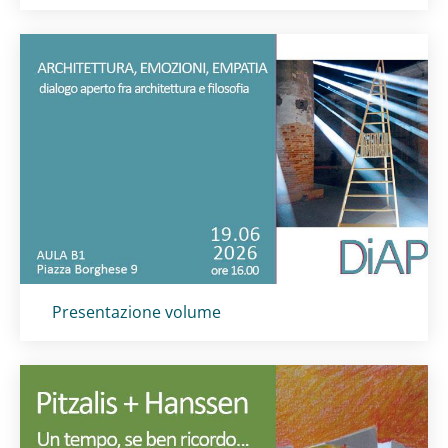
Titolo card
:
Presentazione volume