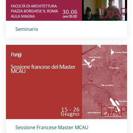
Titolo card
:
Seminario
Titolo card
:
Sessione Francese Master MCAU