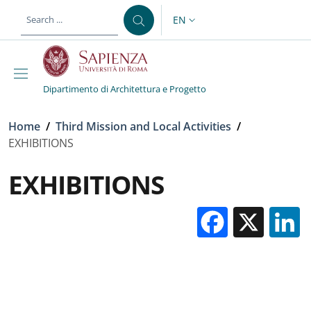
Skip to main content
Skip to footer content
EN
LANGUAGE SWITCHER: CURR
Dipartimento di Architettura e Progetto
Breadcrumb
Home
/
Third Mission and Local Activities
/
EXHIBITIONS
EXHIBITIONS
Facebo
X