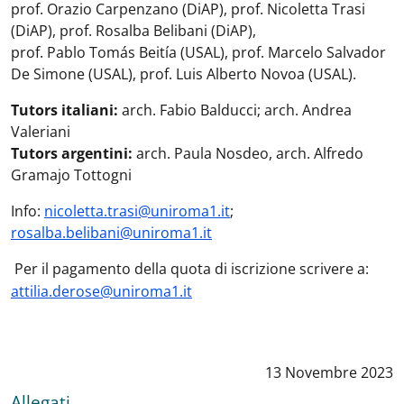
prof. Orazio Carpenzano (DiAP), prof. Nicoletta Trasi
(DiAP), prof. Rosalba Belibani (DiAP),
prof. Pablo Tomás Beitía (USAL), prof. Marcelo Salvador
De Simone (USAL), prof. Luis Alberto Novoa (USAL).
Tutors italiani:
arch. Fabio Balducci; arch. Andrea
Valeriani
Tutors argentini:
arch. Paula Nosdeo, arch. Alfredo
Gramajo Tottogni
Info:
nicoletta.trasi@uniroma1.it
;
rosalba.belibani@uniroma1.it
Per il pagamento della quota di iscrizione scrivere a:
attilia.derose@uniroma1.it
Data notizia
:
13 Novembre 2023
Allegati