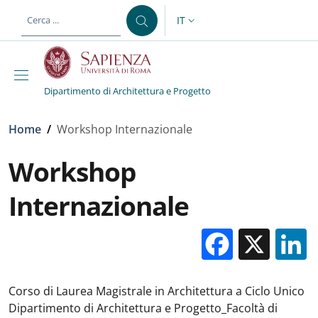
Salta al contenuto principale
Skip to footer content
IT
SELETTORE LINGUA: CURREN
Dipartimento di Architettura e Progetto
Briciole di pane
Home
/
Workshop Internazionale
Workshop
Internazionale
Facebo
X
Corso di Laurea Magistrale in Architettura a Ciclo Unico
Dipartimento di Architettura e Progetto_Facoltà di