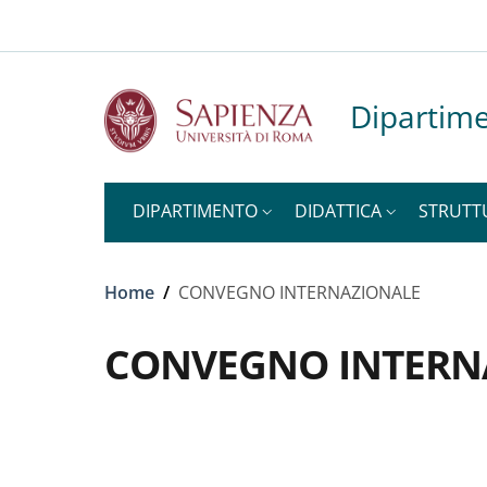
Slim to
Salta al contenuto principale
Skip to footer content
Dipartime
DIPARTIMENTO
DIDATTICA
STRUTT
Briciole di pane
Home
/
CONVEGNO INTERNAZIONALE
CONVEGNO INTERN