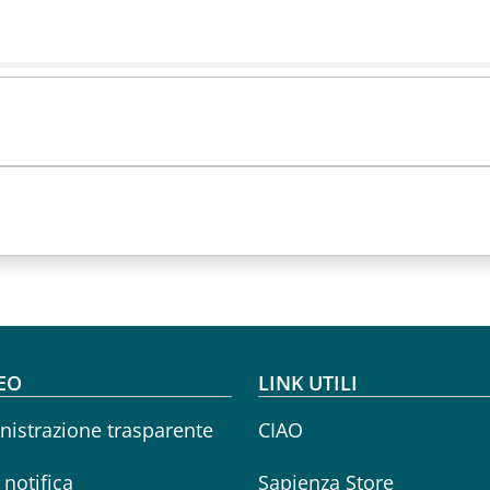
oter menu
EO
LINK UTILI
istrazione trasparente
CIAO
i notifica
Sapienza Store