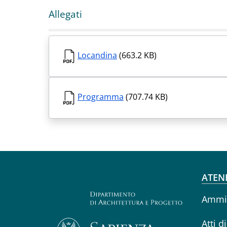
Allegati
Locandina
(663.2 KB)
Programma
(707.74 KB)
Fo
ATEN
Ammin
Atti d