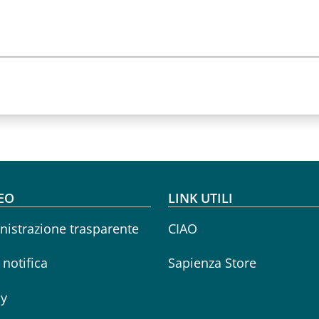
oter menu
EO
LINK UTILI
istrazione trasparente
CIAO
i notifica
Sapienza Store
cy