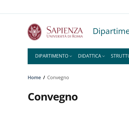
Slim to
Salta al contenuto principale
Skip to footer content
Dipartime
DIPARTIMENTO
DIDATTICA
STRUTT
Briciole di pane
Home
/
Convegno
Convegno