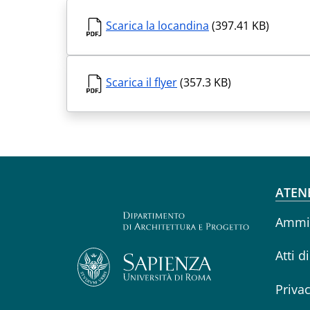
Scarica la locandina
(397.41 KB)
Scarica il flyer
(357.3 KB)
Fo
ATEN
Ammin
Atti d
Priva