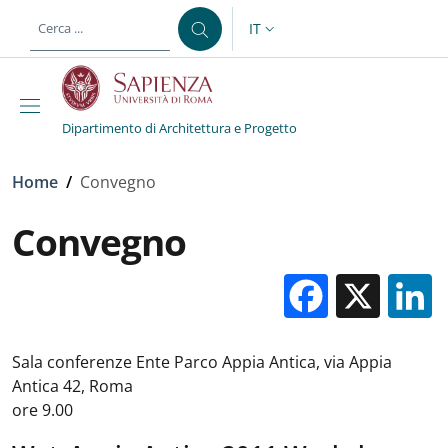
Salta al contenuto principale
Skip to footer content
IT
SELETTORE LINGUA: CURREN
Dipartimento di Architettura e Progetto
Briciole di pane
Home
/
Convegno
Convegno
Facebo
X
Sala conferenze Ente Parco Appia Antica, via Appia
Antica 42, Roma
ore 9.00