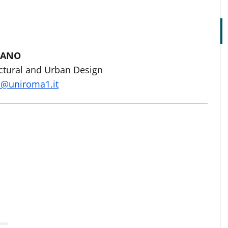
UANO
ectural and Urban Design
o@uniroma1.it