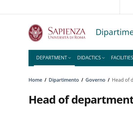
Slim to
Skip to main content
Skip to footer content
Dipartime
DEPARTMENT
DIDACTICS
FACILITIE
Breadcrumb
Home
/
Dipartimento
/
Governo
/
Head of 
Head of departmen