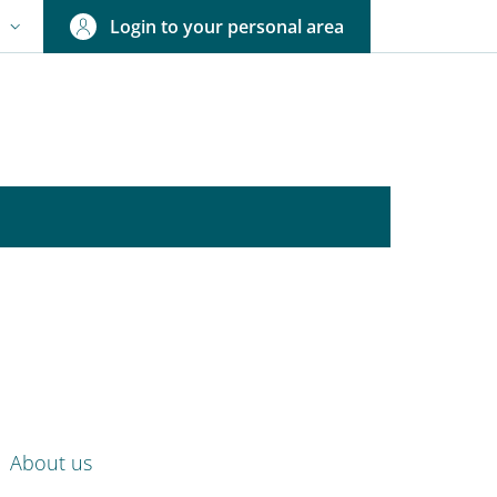
Login to your personal area
N
NGUAGE SWITCHER: CURRENT LANGUAGE
nkedIn
ENU CEV SECOND NAVIGATION
About us