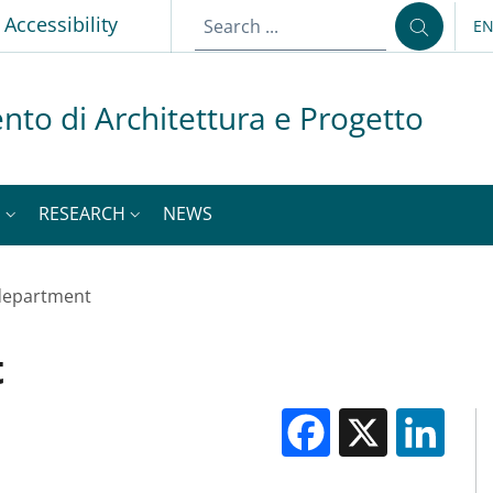
p
Accessibility
E
LA
nto di Architettura e Progetto
S
RESEARCH
NEWS
department
t
Facebook
X
Li
M