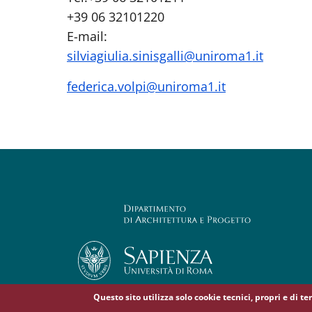
+39 06 32101220
E-mail:
silviagiulia.sinisgalli@uniroma1.it
federica.volpi@uniroma1.it
Questo sito utilizza solo cookie tecnici, propri e di t