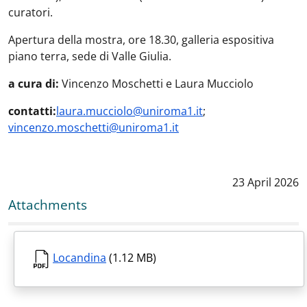
curatori.
Apertura della mostra, ore 18.30, galleria espositiva
piano terra, sede di Valle Giulia.
a cura di:
Vincenzo Moschetti e Laura Mucciolo
contatti:
laura.mucciolo@uniroma1.it
;
vincenzo.moschetti@uniroma1.it
Data notizia
:
23 April 2026
Attachments
Locandina
(1.12 MB)