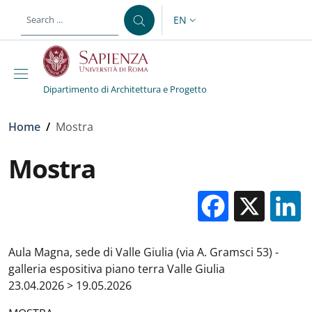
Skip to main content
Skip to footer content
EN
LANGUAGE SWITCHER: CURR
Dipartimento di Architettura e Progetto
Breadcrumb
Home
/
Mostra
Mostra
Facebo
X
Aula Magna, sede di Valle Giulia (via A. Gramsci 53) -
galleria espositiva piano terra Valle Giulia
23.04.2026 > 19.05.2026