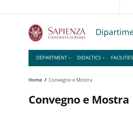
Slim to
Skip to main content
Skip to footer content
Dipartime
DEPARTMENT
DIDACTICS
FACILITIE
Breadcrumb
Home
/
Convegno e Mostra
Convegno e Mostra