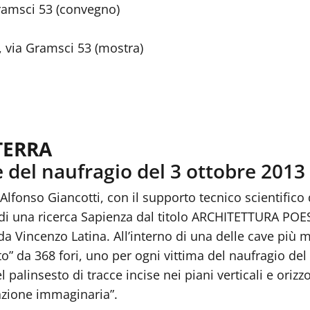
Gramsci 53 (convegno)
a, via Gramsci 53 (mostra)
TERRA
me del naufragio del 3 ottobre 20
Alfonso Giancotti, con il supporto tecnico scientific
o di una ricerca Sapienza dal titolo ARCHITETTURA PO
a Vincenzo Latina. All’interno di una delle cave più m
iato” da 368 fori, uno per ogni vittima del naufragio d
alinsesto di tracce incise nei piani verticali e orizzon
azione immaginaria”.