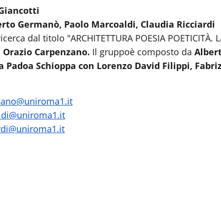
Giancotti
rto Germanò, Paolo Marcoaldi, Claudia Ricciardi
ricerca dal titolo "ARCHITETTURA POESIA POETICITÀ. La
a
Orazio Carpenzano.
Il gruppo
è composto da
Alber
a Padoa Schioppa con Lorenzo David Filippi, Fabriz
mano@uniroma1.it
ldi@uniroma1.it
ardi@uniroma1.it