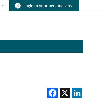
Login to your personal area
N
NGUAGE SWITCHER: CURRENT LANGUAGE
Facebook
X
Linked