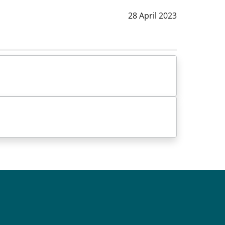
Data notizia
:
28 April 2023