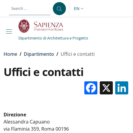
Skip to main content
Skip to footer content
EN
LANGUAGE SWITCHER: CURR
Dipartimento di Architettura e Progetto
Breadcrumb
Home
/
Dipartimento
/
Uffici e contatti
Uffici e contatti
Facebo
X
Direzione
Alessandra Capuano
via Flaminia 359, Roma 00196