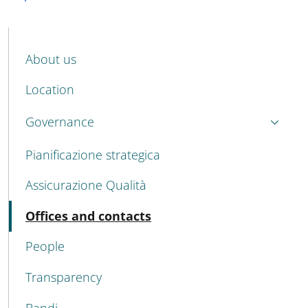
MENU CEV SECOND NAVIGATION
About us
Location
Governance
Pianificazione strategica
Assicurazione Qualità
Active
Offices and contacts
People
Transparency
Bandi